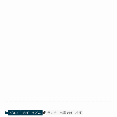
グルメ
そば・うどん
ランチ
出雲そば
松江