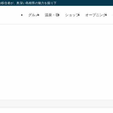
の移住者が、奥深い島根県の魅力を掘り下げてみた
グルメ
温泉・宿
ショップ
オープニング