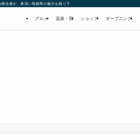
の移住者が、奥深い島根県の魅力を掘り下げてみた
グルメ
温泉・宿
ショップ
オープニング