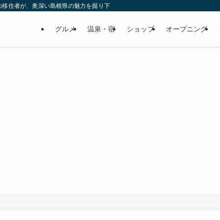
の移住者が、奥深い島根県の魅力を掘り下げてみた
グルメ
温泉・宿
ショップ
オープニング