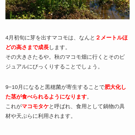
4月初旬に芽を出すマコモは、なんと
２メートルほ
どの高さまで成長
します。
その大きさたるや。秋のマコモ畑に行くとそのビ
ジュアルにびっくりすることでしょう。
9−10月になると黒穂菌が寄生することで
肥大化し
た茎が食べられるようになります
。
これが
マコモタケ
と呼ばれ、食用として鍋物の具
材や天ぷらに利用されます。