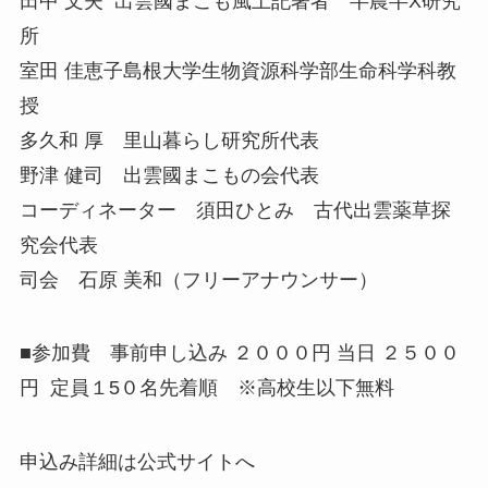
田中 文夫 出雲國まこも風土記著者 半農半X研究
所
室田 佳恵子島根大学生物資源科学部生命科学科教
授
多久和 厚 里山暮らし研究所代表
野津 健司 出雲國まこもの会代表
コーディネーター 須田ひとみ 古代出雲薬草探
究会代表
司会 石原 美和（フリーアナウンサー）
■参加費 事前申し込み ２０００円 当日 ２５００
円 定員１5０名先着順 ※高校生以下無料
申込み詳細は公式サイトへ