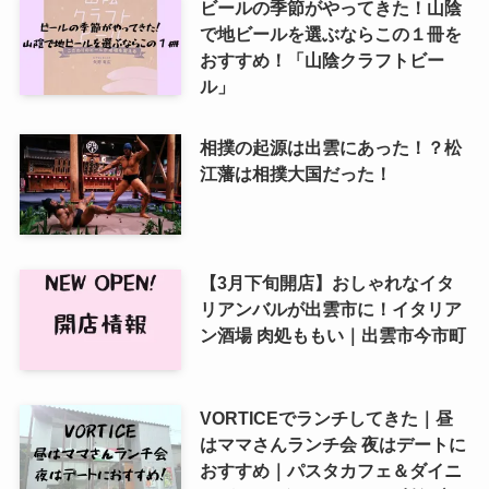
ビールの季節がやってきた！山陰
で地ビールを選ぶならこの１冊を
おすすめ！「山陰クラフトビー
ル」
相撲の起源は出雲にあった！？松
江藩は相撲大国だった！
【3月下旬開店】おしゃれなイタ
リアンバルが出雲市に！イタリア
ン酒場 肉処ももい｜出雲市今市町
VORTICEでランチしてきた｜昼
はママさんランチ会 夜はデートに
おすすめ｜パスタカフェ＆ダイニ