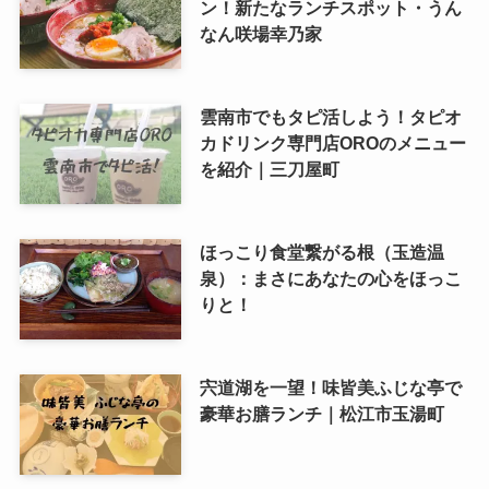
ン！新たなランチスポット・うん
なん咲場幸乃家
雲南市でもタピ活しよう！タピオ
カドリンク専門店OROのメニュー
を紹介｜三刀屋町
ほっこり食堂繋がる根（玉造温
泉）：まさにあなたの心をほっこ
りと！
宍道湖を一望！味皆美ふじな亭で
豪華お膳ランチ｜松江市玉湯町