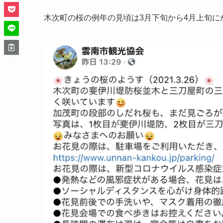
木次町の桜の例年の見頃は3月下旬から4月上旬に