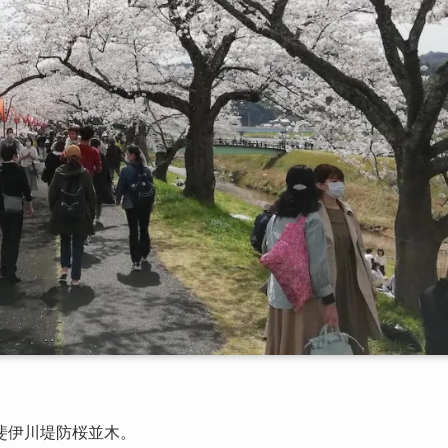
斐伊川堤防桜並木。