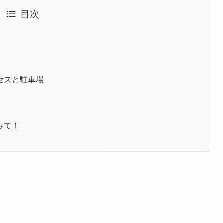
目次
セスと駐車場
みて！