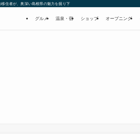
の移住者が、奥深い島根県の魅力を掘り下げてみた
グルメ
温泉・宿
ショップ
オープニング