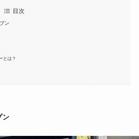
目次
ープン
ューとは？
プン