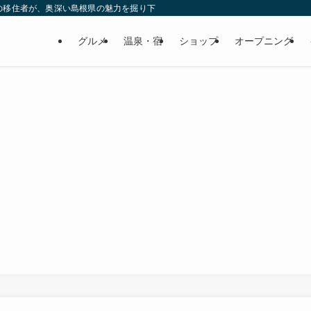
の移住者が、奥深い島根県の魅力を掘り下げてみた
グルメ
温泉・宿
ショップ
オープニング