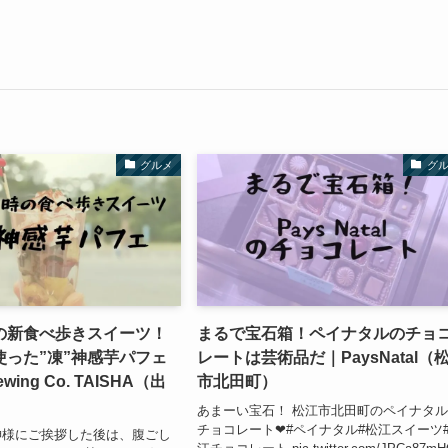
グルメ
グ
の新食べ歩きスイーツ！
まるで宝石箱！ペイナタルのチョ
使った”凍”神感芋パフェ
レートは芸術品だ｜PaysNatal（
ewing Co. TAISHA（出
市北田町）
あまーい宝石！ 松江市北田町のペイナタ
チョコレート❤#ペイナタル#松江スイーツ
神様にご挨拶した後は、腹ごし