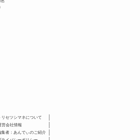
の恵
」
トリセツシマネについて
運営会社情報
編集者：あんでぃのご紹介
プライバシーポリシー