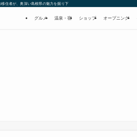
の移住者が、奥深い島根県の魅力を掘り下げてみた
グルメ
温泉・宿
ショップ
オープニング