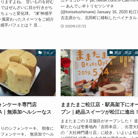
江チョコレート pic.twitter.com/JPCa87m
りますよね。 甘いものを好む
— あんでぃ＠トリセツシマネ
らではぜんざいに目が行きがち
(@torisetushimane) January 16, 2020 松
ちょっと変化球。 ”凍”神感芋
古志原から、北田町に移転したペイナタル..
一風変わったスイーツをご紹介
神感芋パフェとは？ 見...
2020年2月7日
グルメ
開店・閉店・
ォンケーキ専門店
ままたまご松江店・駅高架下にオ
WA｜無添加ヘルシーなス
プン｜絶品スイーツが松江に進出
ままたまごの３店舗目がオープンした！ 
駅たたらば壱番地内「吉田本店」、出雲大
りのシフォンケーキ。 朝食に
の「大社神門通り店」に続き、いよいよ松
フォンケーキ。 無添加でヘル