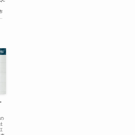
HQC
江市
.
移転
ー
！
道の
社
江