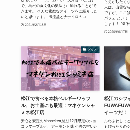
折衷のスイーツ。 わずか一欠片食べただけ
らえがしたくな
で、島根の食文化の奥深さに触れることがで
人は、出雲な
きます。 そんな素敵なスイーツをご紹介した
ですが、ここは
いと思います。 風流堂とナナイロのコ...
パフェ という
します！ ”凍”
2021年2月18日
2020年6月7日
グルメ
松江で食べる本格ベルギーワッフ
松江のシフ
ル、お土産にも最適！マネケンシャ
FUWAFU
ミネ松江店
イーツだ！
安心と安定のManneken🇧🇪 12月限定のショ
ふわふわしっと
コラマーブルと、アーモンド味 小腹の空いた
もぴったりのシ