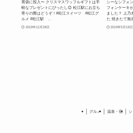
胃袋に投入〜 クリスマスワッフルギフトは手
シーなシフォン
軽なプレゼントにぴったし😊 松江駅にお立ち
フォンケーキ
寄りの際はどうぞ！#松江スイーツ #松江グ
ました？ 上乃
ルメ #松江駅 ...
た 焼きたて無添
2019年12月28日
2019年5月19日
グルメ
温泉・宿
シ