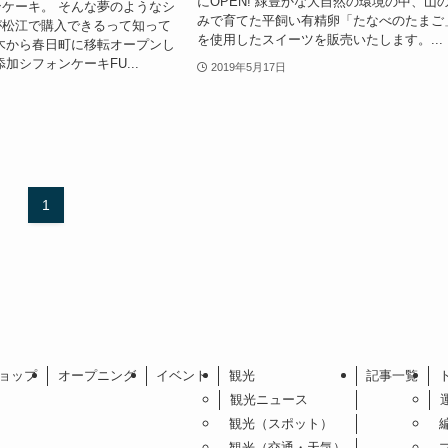
にOPEN! 緑豊かな大自然の環境の中、山
ケーキ。 そんな夢のようなシ
みで育てた平飼い有精卵「たなべのたまご
が松江で購入できるって知って
を使用したスイーツを販売いたします。...
木から春日町に移転オープンし
加シフォンケーキFU...
2019年5月17日
1
ョップ
オープニング
イベント
観光
記事一覧
観光ニュース
観光（スポット）
観光（交通・天気）