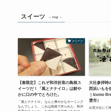
スイーツ
– tag –
スイーツ
【春限定】これぞ和洋折衷の島根ス
大社参拝時
イーツだ！「風とナナイロ」は鮮や
西浜いもを
かに口の中でとろけた。
｜Izumo Br
雲市）
「風とナナイロ」 なんと爽やかなネーミング
なんでしょう。 これは島根で作られた、和洋
出雲大社にて