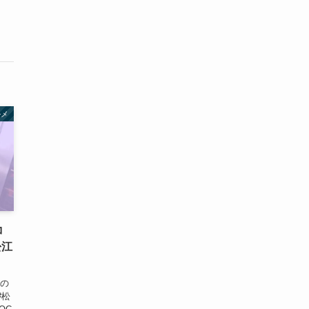
ルメ
コ
松江
ルの
#松