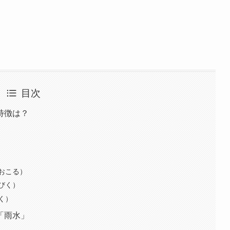
目次
特徴は？
おこる）
びく）
く）
「雨水」