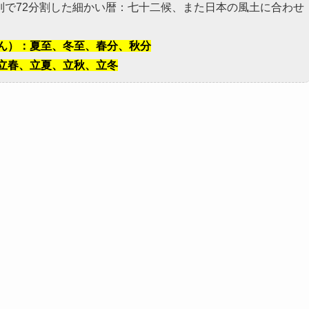
、別で72分割した細かい暦：七十二候、また日本の風土に合わせ
ん）：夏至、冬至、春分、秋分
立春、立夏、立秋、立冬