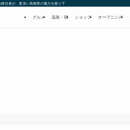
の移住者が、奥深い島根県の魅力を掘り下げてみた
グルメ
温泉・宿
ショップ
オープニング