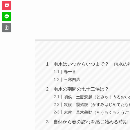
雨水はいつからいつまで？ 雨水の
春一番
三寒四温
雨水の期間の七十二候は？
初侯：土脈潤起（どみゃくうるおい
次候：霞始靆（かすみはじめてたな
末侯：草木萌動（そうもくもえうご
自然から春の訪れを感じ始める時期