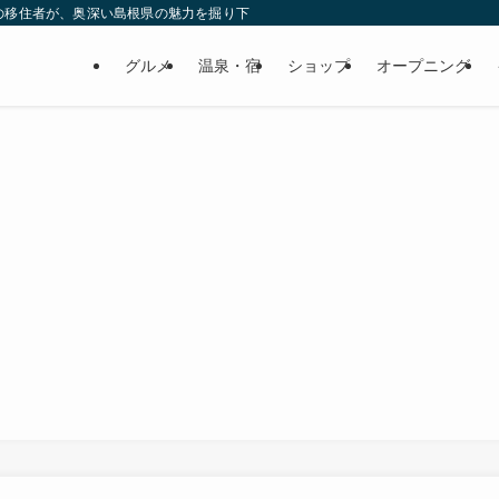
の移住者が、奥深い島根県の魅力を掘り下げてみた
グルメ
温泉・宿
ショップ
オープニング