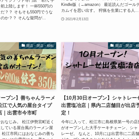
テイクアウト専門店「名代 宇
Kindle版（→amazon） 最近読んだゴール
初上陸します！ 一杯550円の
カムイを思い出す。 狩猟を生業にする人...
だ？？ そもそも550円でうな
のか？？ そんな疑問が...
2021年2月13日
開店・閉店・移転
開店・閉店・
オープン】善ちゃんラーメ
【10月30日オープン】シャトレー
松江で人気の屋台タイプ
出雲塩冶店｜県内二店舗目が出店
店｜出雲市今市町
定！
おなじみ。 松江伊勢宮町近く
今年に入って、松江市に島根県第一号の店
業している屋台風のラーメン屋
がオープンした大手ケーキチェーン、シャ
 松江市民にはおなじみの善ち
レーゼ。 なんと、10月には出雲市に二店