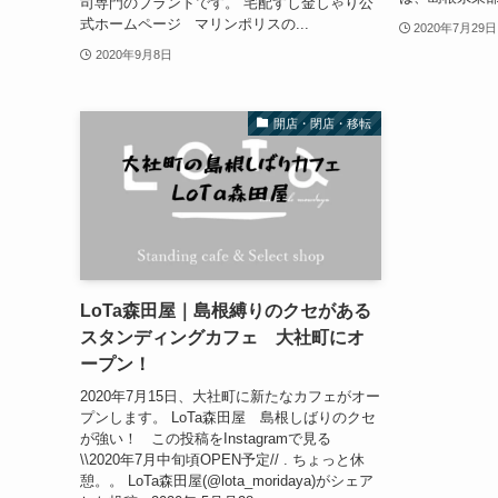
司専門のブランドです。 宅配すし金しゃり公
式ホームページ マリンポリスの...
2020年7月29日
2020年9月8日
開店・閉店・移転
LoTa森田屋｜島根縛りのクセがある
スタンディングカフェ 大社町にオ
ープン！
2020年7月15日、大社町に新たなカフェがオー
プンします。 LoTa森田屋 島根しばりのクセ
が強い！ この投稿をInstagramで見る
\\2020年7月中旬頃OPEN予定// . ちょっと休
憩。。 LoTa森田屋(@lota_moridaya)がシェア