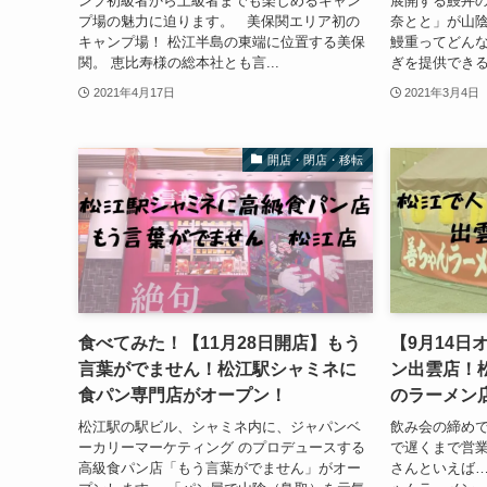
ンプ初級者から上級者までも楽しめるキャン
展開する鰻丼の
プ場の魅力に迫ります。 美保関エリア初の
奈とと」が山陰
キャンプ場！ 松江半島の東端に位置する美保
鰻重ってどんな
関。 恵比寿様の総本社とも言...
ぎを提供できる
2021年4月17日
2021年3月4日
開店・閉店・移転
食べてみた！【11月28日開店】もう
【9月14日
言葉がでません！松江駅シャミネに
ン出雲店！
食パン専門店がオープン！
のラーメン
松江駅の駅ビル、シャミネ内に、ジャパンベ
飲み会の締めで
ーカリーマーケティング のプロデュースする
で遅くまで営
高級食パン店「もう言葉がでません」がオー
さんといえば…