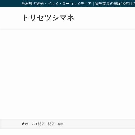
島根県の観光・グルメ・ローカルメディア｜観光業界の経験10年目
トリセツシマネ
ホーム
開店・閉店・移転