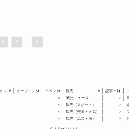
2
3
...
6
ョップ
オープニング
イベント
観光
記事一覧
観光ニュース
観光（スポット）
観光（交通・天気）
観光（温泉・宿）
©
トリセツシマネ.