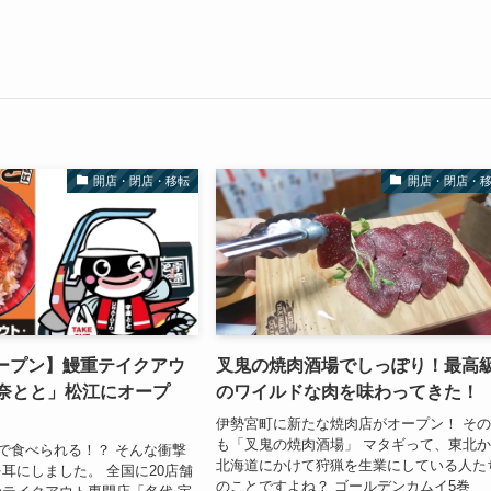
開店・閉店・移転
開店・閉店・
オープン】鰻重テイクアウ
叉鬼の焼肉酒場でしっぽり！最高
宇奈とと」松江にオープ
のワイルドな肉を味わってきた！
伊勢宮町に新たな焼肉店がオープン！ そ
も「叉鬼の焼肉酒場」 マタギって、東北
円で食べられる！？ そんな衝撃
北海道にかけて狩猟を生業にしている人た
耳にしました。 全国に20店舗
のことですよね？ ゴールデンカムイ5巻