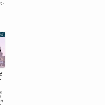
デン
移転
ゼ
予
舗
ト
舗目