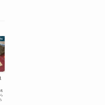
移転
級
の名
から
ち