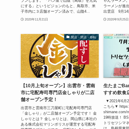
プンします。 「パン屋で山陰（鳥取）を元気
ゃんラーメン。
にする」というビジョンのもと、鳥取市、米
ラーメンが進出
子市内に３店舗オープン済みで、山陰4...
出雲店 9月14
2020年11月21日
2020年9月25日
開店・閉店・移転
【10月上旬オープン】出雲市・雲南
生たまごBa
市に宅配寿司専門店金しゃりが二店
すすめ飲食
舗オープン予定！
▼2021年6
こちら▼ https://
出雲市と雲南市三刀屋町に宅配寿司専門店
shimane.com
「金しゃり」が二店舗オープン予定です！ 金
19時放送！ B
しゃりとは？ 金しゃりとは、岡山県に本社の
トリセツシマネ
ある株式会社マリンポリスが運営する宅配寿
は、島根県東部