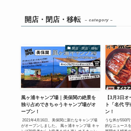
開店・閉店・移転
– category –
開店・閉店・移転
風ヶ浦キャンプ場｜美保関の絶景を
【3月3日
独り占めできちゃうキャンプ場がオ
ト「名代 
ープン！
ン！
2021年4月16日、美保関に新たなキャンプ場
うな丼が550
がオープンしました。 風ヶ浦キャンプ場 キャ
的なニュースを