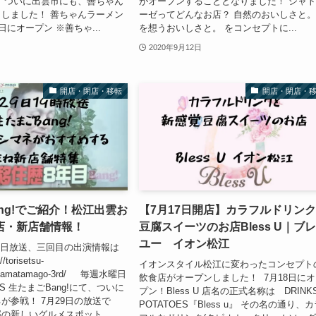
 ついに出雲市にも、善ちゃん
がオープンすることとなりました！ シャ
しました！ 善ちゃんラーメン
ーゼってどんなお店？ 自然のおいしさと
日にオープン ※善ちゃ...
を想うおいしさと。 をコンセプトに...
2020年9月12日
開店・閉店・移転
開店・閉店・
ng!でご紹介！松江出雲お
【7月17日開店】カラフルドリン
店・新店舗情報！
豆腐スイーツのお店Bless U｜ブ
ユー イオン松江
月2日放送、三回目の出演情報は
torisetsu-
イオンスタイル松江に変わったコンセプト
/namatamago-3rd/ 毎週水曜日
飲食店がオープンしました！ 7月18日に
SS 生たまごBang!にて、ついに
プン！Bless U 店名の正式名称は DRINKS
が参戦！ 7月29日の放送で
POTATOES『Bless u』 その名の通り、
の新しいグルメスポット...