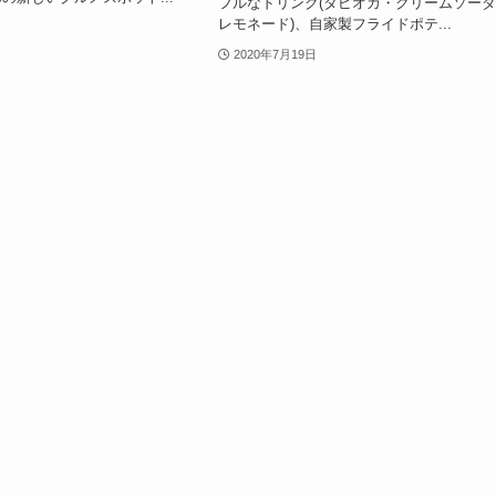
フルなドリンク(タピオカ・クリームソー
レモネード)、自家製フライドポテ...
2020年7月19日