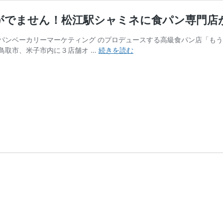
葉がでません！松江駅シャミネに食パン専門店
パンベーカリーマーケティング のプロデュースする高級食パン店「もう
食
鳥取市、米子市内に３店舗オ …
続きを読む
べ
て
み
た！
【11
月
28
日
開
店】
も
う
言
葉
が
で