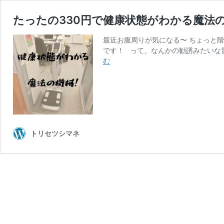
たったの330円で健康状態がわかる魔法の
最近お腹周りが気になる〜 ちょっと
です！ って、なんかの勧誘みたいな
た
む
っ
た
の
330
円
で
トリセツシマネ
健
康
状
態
が
わ
か
る
魔