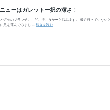
メニューはガレット一択の潔さ！
っと遅めのブランチに、どこ行こうかーと悩みます。 最近行っていない
カ
々に足を運んでみまし …
続きを読む
フ
ェ
HAUS（松
江
市
乃
白
町）
｜
ラ
ン
チ
メ
ニ
ュ
ー