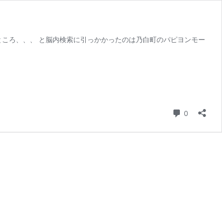
ところ、、、 と脳内検索に引っかかったのは乃白町のパピヨンモー
コメント
0